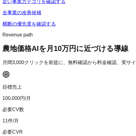
近い事業カテゴリを確認する
全事業の改善候補
横断の優先度を確認する
Revenue path
農地価格AI
を月10万円に近づける導線
月間
3,000
クリックを前提に、無料確認から料金確認、実サイ
目標売上
100,000
円/月
必要CV数
11
件/月
必要CVR