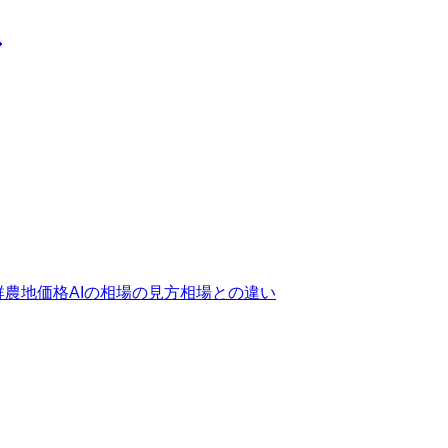
群
農地価格AIの相場の見方
相場との違い