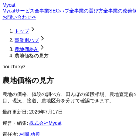
Mycat
Mycatサービス
全事業SEOハブ
全事業の選び方
全事業の改善
お問い合わせ
->
トップ
事業別ハブ
農地価格AI
農地価格の見方
nouchi.xyz
農地価格の見方
農地の価格、値段の調べ方、田んぼの値段相場、農地査定前
目、現況、接道、農地区分を分けて確認できます。
最終更新日:
2026年7月17日
運営・編集:
株式会社Mycat
責任者:
村岡 功規