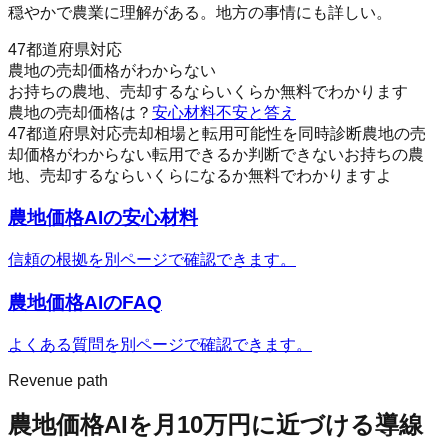
穏やかで農業に理解がある。地方の事情にも詳しい。
47都道府県対応
農地の売却価格がわからない
お持ちの農地、売却するならいくらか無料でわかります
農地の売却価格は？
安心材料
不安と答え
47都道府県対応
売却相場と転用可能性を同時診断
農地の売
却価格がわからない
転用できるか判断できない
お持ちの農
地、売却するならいくらになるか無料でわかりますよ
農地価格AI
の安心材料
信頼の根拠を別ページで確認できます。
農地価格AI
のFAQ
よくある質問を別ページで確認できます。
Revenue path
農地価格AI
を月10万円に近づける導線