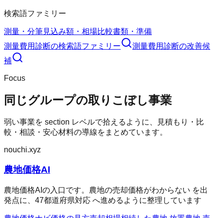
検索語ファミリー
測量・分筆
見込み額・相場
比較
書類・準備
測量費用診断
の検索語ファミリー
測量費用診断
の改善候
補
Focus
同じグループの取りこぼし事業
弱い事業を section レベルで拾えるように、見積もり・比
較・相談・安心材料の導線をまとめています。
nouchi.xyz
農地価格AI
農地価格AIの入口です。農地の売却価格がわからない を出
発点に、47都道府県対応 へ進めるように整理しています