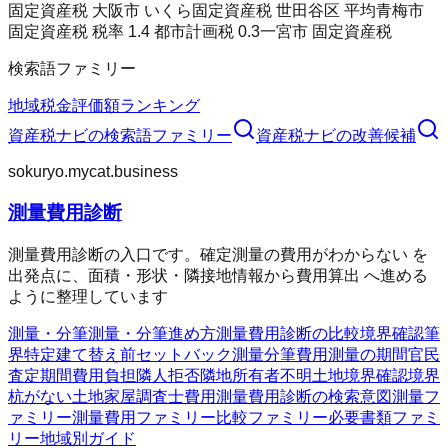
固定資産税 大阪市 いくら
固定資産税 世田谷区 平均
青梅市
固定資産税 税率 1.4 都市計画税 0.3
一宮市 固定資産税
検索語ファミリー
地域
税金
評価額
ランキング
資産税ナビ
の検索語ファミリー
資産税ナビ
の改善候補
sokuryo.mycat.business
測量費用診断
測量費用診断の入口です。確定測量の費用がわからない を
出発点に、面積・形状・隣接地情報から費用算出 へ進める
ように整理しています
測量・分筆
測量・分筆
進め方
測量費用診断の比較
境界確認
筆
界特定
建て替え前
セットバック測量
分筆費用
測量の期間
官民
査定期間
費用負担
隣人拒否
隣地所有者不明
土地境界確認
境界
杭がない
土地家屋調査士費用
測量費用診断の検索意図
測量フ
ァミリー
測量費用ファミリー
比較ファミリー
必要書類ファミ
リー
地域別ガイド