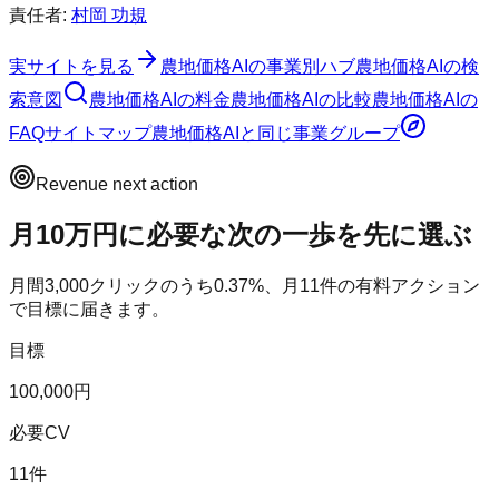
責任者:
村岡 功規
実サイトを見る
農地価格AI
の事業別ハブ
農地価格AI
の検
索意図
農地価格AI
の料金
農地価格AI
の比較
農地価格AI
の
FAQ
サイトマップ
農地価格AI
と同じ事業グループ
Revenue next action
月10万円に必要な次の一歩を先に選ぶ
月間
3,000
クリックのうち
0.37
%、月
11
件の有料アクション
で目標に届きます。
目標
100,000円
必要CV
11件