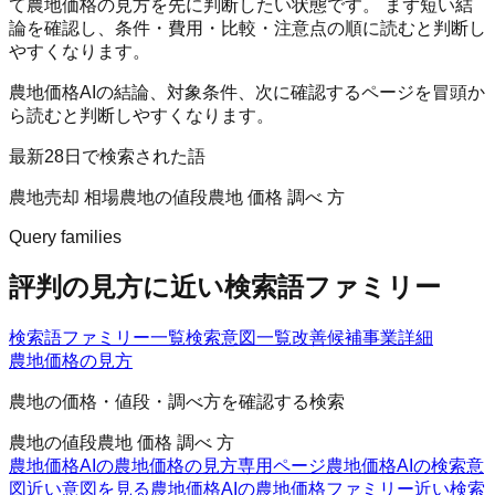
て農地価格の見方を先に判断したい状態です。 まず短い結
論を確認し、条件・費用・比較・注意点の順に読むと判断し
やすくなります。
農地価格AIの結論、対象条件、次に確認するページを冒頭か
ら読むと判断しやすくなります。
最新28日で検索された語
農地売却 相場
農地の値段
農地 価格 調べ 方
Query families
評判の見方に近い検索語ファミリー
検索語ファミリー一覧
検索意図一覧
改善候補
事業詳細
農地価格の見方
農地の価格・値段・調べ方を確認する検索
農地の値段
農地 価格 調べ 方
農地価格AIの農地価格の見方
専用ページ
農地価格AIの検索意
図
近い意図を見る
農地価格AIの農地価格ファミリー
近い検索