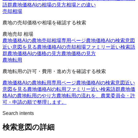
語群
農地価格AIの相場の見方
相場との違い
売却相場
農地の売却価格や相場を確認する検索
農地売却 相場
農地価格AIの農地売却相場
専用ページ
農地価格AIの検索意図
近い意図を見る
農地価格AIの売却相場ファミリー
近い検索語
群
農地価格AIの価格の見方
農地価格の見方
農地転用
農地転用の許可・費用・進め方を確認する検索
農地価格AIの農地転用
専用ページ
農地価格AIの検索意図
近い
意図を見る
農地価格AIの転用ファミリー
近い検索語群
農地価
格AIの農地転用のやり方
農地転用の流れを、農業委員会・許
可・申請の順で整理します。
Search intents
検索意図の詳細