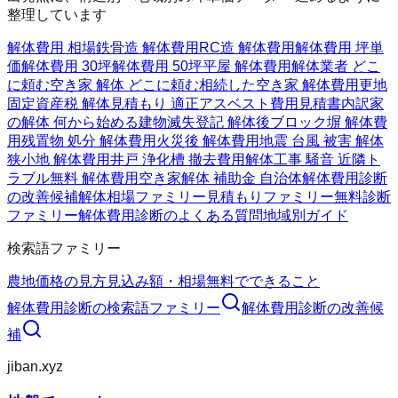
整理しています
解体費用 相場
鉄骨造 解体費用
RC造 解体費用
解体費用 坪単
価
解体費用 30坪
解体費用 50坪
平屋 解体費用
解体業者 どこ
に頼む
空き家 解体 どこに頼む
相続した空き家 解体費用
更地
固定資産税 解体
見積もり 適正
アスベスト費用
見積書内訳
家
の解体 何から始める
建物滅失登記 解体後
ブロック塀 解体費
用
残置物 処分 解体費用
火災後 解体費用
地震 台風 被害 解体
狭小地 解体費用
井戸 浄化槽 撤去費用
解体工事 騒音 近隣ト
ラブル
無料 解体費用
空き家解体 補助金 自治体
解体費用診断
の改善候補
解体相場ファミリー
見積もりファミリー
無料診断
ファミリー
解体費用診断のよくある質問
地域別ガイド
検索語ファミリー
農地価格の見方
見込み額・相場
無料でできること
解体費用診断
の検索語ファミリー
解体費用診断
の改善候
補
jiban.xyz