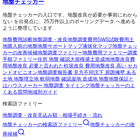
地盤チェッカー
地盤チェッカーの入口です。地盤改良が必要か事前にわから
ない を出発点に、25万件以上のボーリングデータ へ進める
ように整理しています
地盤費用診断
地盤調査・改良
地盤調査費用
SWS試験費用
土
地購入前の地盤
地盤サポートマップ
液状化マップ
地盤チェッ
カーの改善候補
地盤調査ファミリー
地盤費用ファミリー
調査
手順ファミリー
住所 地盤 確認
大規模盛土造成地
地盤改良費
用
地盤改良 必要と言われた
柱状改良 費用
地盤改良 高い セカ
ンドオピニオン
地盤調査報告書 見方
不同沈下 原因
擁壁 ある
土地 地盤
埋立地 軟弱地盤 確認
崖地 造成地 地盤
地盤保証と
は
ハウスメーカー 地盤調査 タイミング
地盤チェッカーのよ
くある質問
地域別ガイド
検索語ファミリー
地盤調査・改良
見込み額・相場
手続き・流れ
地盤チェッカー
の検索語ファミリー
地盤チェッカー
の改
善候補