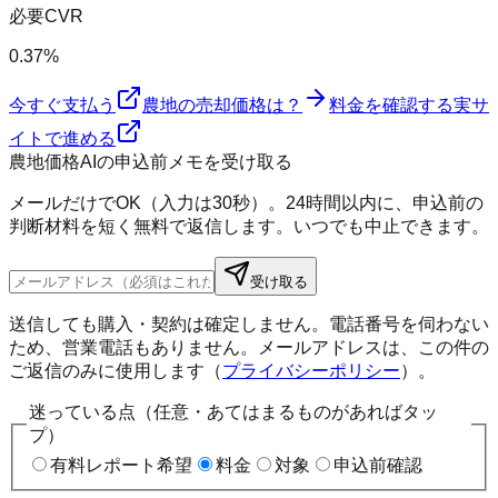
必要CVR
0.37%
今すぐ支払う
農地の売却価格は？
料金を確認する
実サ
イトで進める
農地価格AIの申込前メモを受け取る
メールだけでOK（入力は30秒）。24時間以内に、申込前の
判断材料を短く無料で返信します。いつでも中止できます。
受け取る
送信しても購入・契約は確定しません。電話番号を伺わない
ため、営業電話もありません。メールアドレスは、この件の
ご返信のみに使用します（
プライバシーポリシー
）。
迷っている点（任意・あてはまるものがあればタッ
プ）
有料レポート希望
料金
対象
申込前確認