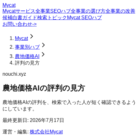
Mycat
Mycatサービス
全事業SEOハブ
全事業の選び方
全事業の改善
候補
白書
ガイド
検索トピック
Mycat SEOハブ
お問い合わせ
->
Mycat
事業別ハブ
農地価格AI
評判の見方
nouchi.xyz
農地価格AI
の
評判の見方
農地価格AIの評判を、検索で入った人が短く確認できるよう
にしています。
最終更新日:
2026年7月17日
運営・編集:
株式会社Mycat