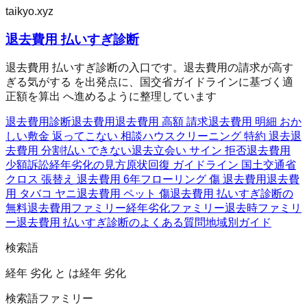
taikyo.xyz
退去費用 払いすぎ診断
退去費用 払いすぎ診断の入口です。退去費用の請求が高す
ぎる気がする を出発点に、国交省ガイドラインに基づく適
正額を算出 へ進めるように整理しています
退去費用診断
退去費用
退去費用 高額 請求
退去費用 明細 おか
しい
敷金 返ってこない 相談
ハウスクリーニング 特約 退去
退
去費用 分割払い できない
退去立会い サイン 拒否
退去費用
少額訴訟
経年劣化の見方
原状回復 ガイドライン 国土交通省
クロス 張替え 退去費用 6年
フローリング 傷 退去費用
退去費
用 タバコ ヤニ
退去費用 ペット 傷
退去費用 払いすぎ診断の
無料
退去費用ファミリー
経年劣化ファミリー
退去時ファミリ
ー
退去費用 払いすぎ診断のよくある質問
地域別ガイド
検索語
経年 劣化 と は
経年 劣化
検索語ファミリー