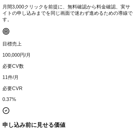
月間
3,000
クリックを前提に、無料確認から料金確認、実サ
イトの申し込みまでを同じ画面で迷わず進めるための導線で
す。
目標売上
100,000
円/月
必要CV数
11
件/月
必要CVR
0.37
%
申し込み前に見せる価値