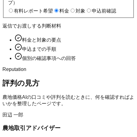
プ）
有料レポート希望
料金
対象
申込前確認
返信でお渡しする判断材料
料金と対象の要点
申込までの手順
個別の確認事項への回答
Reputation
評判の見方
農地価格AI
の口コミや評判を読むときに、何を確認すればよ
いかを整理したページです。
田辺 一郎
農地取引アドバイザー