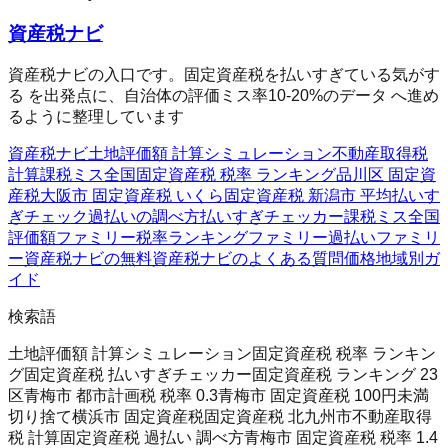
資産税ナビ
資産税ナビの入口です。固定資産税を払いすぎている気がす
る を出発点に、自治体の評価ミス率10-20%のデータ へ進め
るように整理しています
資産税ナビ
土地評価額 計算シミュレーション
不動産取得税
計算
課税ミス全国
固定資産税 税率 ランキング
品川区 固定資
産税
大阪市 固定資産税 いくら
固定資産税 新潟市 平均
払いす
ぎチェック
過払いの調べ方
払いすぎチェッカー
課税ミス全国
評価額ファミリー
税率ランキングファミリー
過払いファミリ
ー
資産税ナビの無料
資産税ナビのよくある質問
価格
地域別ガ
イド
検索語
土地評価額 計算シミュレーション
固定資産税 税率 ランキン
グ
固定資産税 払いすぎチェッカー
固定資産税 ランキング 23
区
青梅市 都市計画税 税率 0.3
青梅市 固定資産税 100円未満
切り捨て
横浜市 固定資産税
固定資産税 北九州市
不動産取得
税 計算
固定資産税 過払い 調べ方
青梅市 固定資産税 税率 1.4