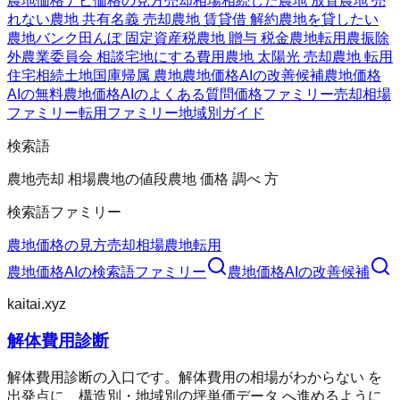
農地価格ナビ
価格の見方
売却相場
相続した農地 放置
農地 売
れない
農地 共有名義 売却
農地 賃貸借 解約
農地を貸したい
農地バンク
田んぼ 固定資産税
農地 贈与 税金
農地転用
農振除
外
農業委員会 相談
宅地にする費用
農地 太陽光 売却
農地 転用
住宅
相続土地国庫帰属 農地
農地価格AIの改善候補
農地価格
AIの無料
農地価格AIのよくある質問
価格ファミリー
売却相場
ファミリー
転用ファミリー
地域別ガイド
検索語
農地売却 相場
農地の値段
農地 価格 調べ 方
検索語ファミリー
農地価格の見方
売却相場
農地転用
農地価格AI
の検索語ファミリー
農地価格AI
の改善候補
kaitai.xyz
解体費用診断
解体費用診断の入口です。解体費用の相場がわからない を
出発点に、構造別・地域別の坪単価データ へ進めるように