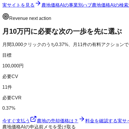
実サイトを見る
農地価格AI
の事業別ハブ
農地価格AI
の検索
Revenue next action
月10万円に必要な次の一歩を先に選ぶ
月間
3,000
クリックのうち
0.37
%、月
11
件の有料アクションで
目標
100,000円
必要CV
11件
必要CVR
0.37%
今すぐ支払う
農地の売却価格は？
料金を確認する
実サ
農地価格AIの申込前メモを受け取る