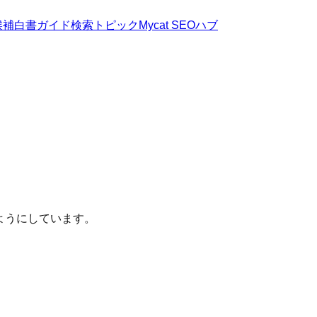
候補
白書
ガイド
検索トピック
Mycat SEOハブ
ようにしています。