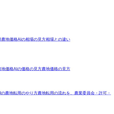
群
農地価格AIの相場の見方
相場との違い
農地価格AIの価格の見方
農地価格の見方
Iの農地転用のやり方
農地転用の流れを、農業委員会・許可・