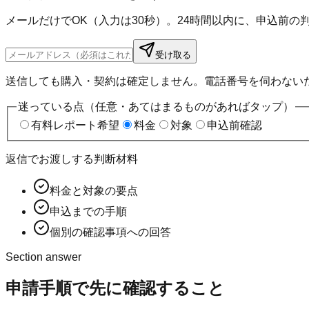
メールだけでOK（入力は30秒）。24時間以内に、申込前
受け取る
送信しても購入・契約は確定しません。電話番号を伺わない
迷っている点（任意・あてはまるものがあればタップ）
有料レポート希望
料金
対象
申込前確認
返信でお渡しする判断材料
料金と対象の要点
申込までの手順
個別の確認事項への回答
Section answer
申請手順
で先に確認すること