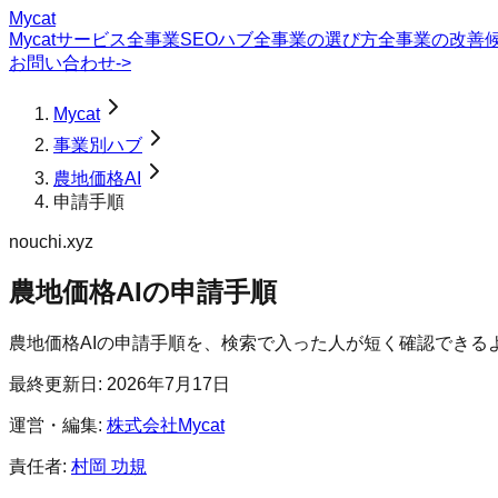
Mycat
Mycatサービス
全事業SEOハブ
全事業の選び方
全事業の改善
お問い合わせ
->
Mycat
事業別ハブ
農地価格AI
申請手順
nouchi.xyz
農地価格AI
の
申請手順
農地価格AIの申請手順を、検索で入った人が短く確認できる
最終更新日:
2026年7月17日
運営・編集:
株式会社Mycat
責任者:
村岡 功規