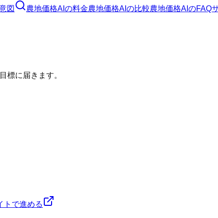
意図
農地価格AI
の料金
農地価格AI
の比較
農地価格AI
のFAQ
目標に届きます。
イトで進める