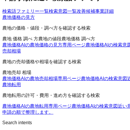
検索語ファミリー一覧
検索意図一覧
改善候補
事業詳細
農地価格の見方
農地の価格・値段・調べ方を確認する検索
農地 価格 調べ 方
農地の値段
農地価格 調べ方
農地価格AIの農地価格の見方
専用ページ
農地価格AIの検索意
売却相場
農地の売却価格や相場を確認する検索
農地売却 相場
農地価格AIの農地売却相場
専用ページ
農地価格AIの検索意図
農地転用
農地転用の許可・費用・進め方を確認する検索
農地価格AIの農地転用
専用ページ
農地価格AIの検索意図
近い
申請の順で整理します。
Search intents