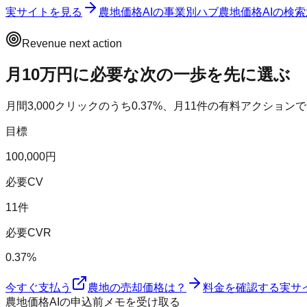
実サイトを見る
農地価格AI
の事業別ハブ
農地価格AI
の検索
Revenue next action
月10万円に必要な次の一歩を先に選ぶ
月間
3,000
クリックのうち
0.37
%、月
11
件の有料アクションで
目標
100,000円
必要CV
11件
必要CVR
0.37%
今すぐ支払う
農地の売却価格は？
料金を確認する
実サ
農地価格AIの申込前メモを受け取る