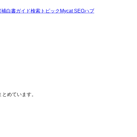
候補
白書
ガイド
検索トピック
Mycat SEOハブ
まとめています。