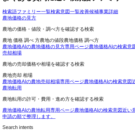
検索語ファミリー一覧
検索意図一覧
改善候補
事業詳細
農地価格の見方
農地の価格・値段・調べ方を確認する検索
農地 価格 調べ 方
農地の値段
農地価格 調べ方
農地価格AIの農地価格の見方
専用ページ
農地価格AIの検索意
売却相場
農地の売却価格や相場を確認する検索
農地売却 相場
農地価格AIの農地売却相場
専用ページ
農地価格AIの検索意図
農地転用
農地転用の許可・費用・進め方を確認する検索
農地価格AIの農地転用
専用ページ
農地価格AIの検索意図
近い
申請の順で整理します。
Search intents