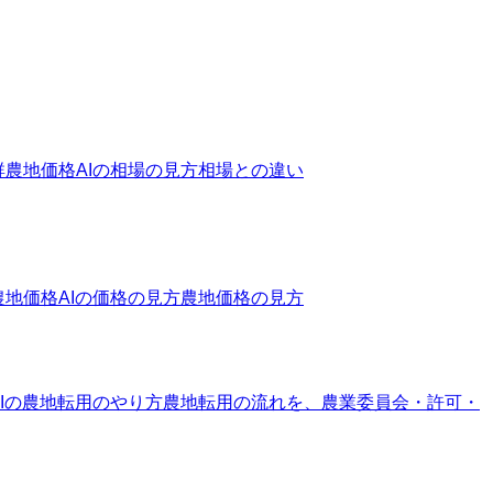
群
農地価格AIの相場の見方
相場との違い
農地価格AIの価格の見方
農地価格の見方
Iの農地転用のやり方
農地転用の流れを、農業委員会・許可・