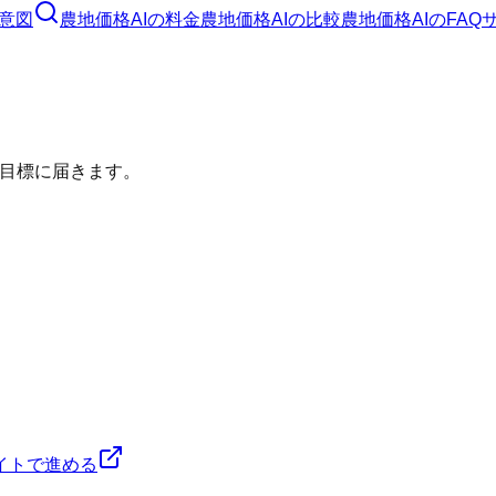
意図
農地価格AI
の料金
農地価格AI
の比較
農地価格AI
のFAQ
目標に届きます。
イトで進める