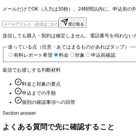
メールだけでOK（入力は30秒）。24時間以内に、申込前
受け取る
送信しても購入・契約は確定しません。電話番号を伺わない
迷っている点（任意・あてはまるものがあればタップ）
有料レポート希望
料金
対象
申込前確認
返信でお渡しする判断材料
料金と対象の要点
申込までの手順
個別の確認事項への回答
Section answer
よくある質問
で先に確認すること