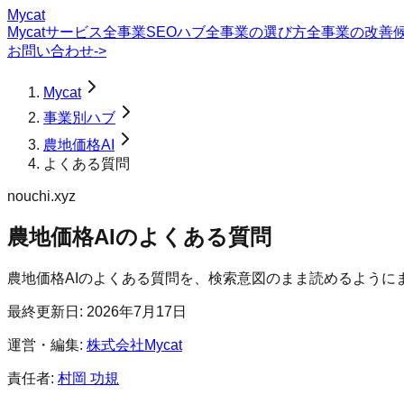
Mycat
Mycatサービス
全事業SEOハブ
全事業の選び方
全事業の改善
お問い合わせ
->
Mycat
事業別ハブ
農地価格AI
よくある質問
nouchi.xyz
農地価格AI
の
よくある質問
農地価格AIのよくある質問を、検索意図のまま読めるように
最終更新日:
2026年7月17日
運営・編集:
株式会社Mycat
責任者:
村岡 功規