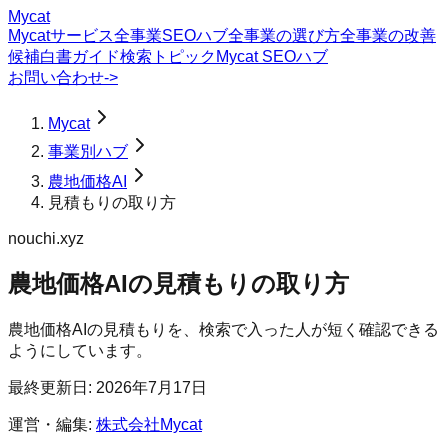
Mycat
Mycatサービス
全事業SEOハブ
全事業の選び方
全事業の改善
候補
白書
ガイド
検索トピック
Mycat SEOハブ
お問い合わせ
->
Mycat
事業別ハブ
農地価格AI
見積もりの取り方
nouchi.xyz
農地価格AI
の
見積もりの取り方
農地価格AIの見積もりを、検索で入った人が短く確認できる
ようにしています。
最終更新日:
2026年7月17日
運営・編集:
株式会社Mycat