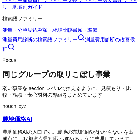
ァミリー
測量費用ファミリー
比較ファミリー
必要書類ファミ
リー
地域別ガイド
検索語ファミリー
測量・分筆
見込み額・相場
比較
書類・準備
測量費用診断
の検索語ファミリー
測量費用診断
の改善候
補
Focus
同じグループの取りこぼし事業
弱い事業を section レベルで拾えるように、見積もり・比
較・相談・安心材料の導線をまとめています。
nouchi.xyz
農地価格AI
農地価格AIの入口です。農地の売却価格がわからない を出
発点に、47都道府県対応 へ進めるように整理しています