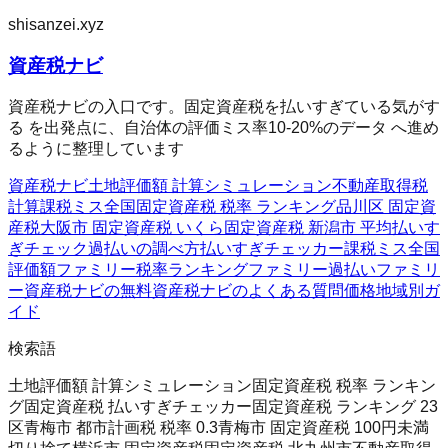
shisanzei.xyz
資産税ナビ
資産税ナビの入口です。固定資産税を払いすぎている気がす
る を出発点に、自治体の評価ミス率10-20%のデータ へ進め
るように整理しています
資産税ナビ
土地評価額 計算シミュレーション
不動産取得税
計算
課税ミス全国
固定資産税 税率 ランキング
品川区 固定資
産税
大阪市 固定資産税 いくら
固定資産税 新潟市 平均
払いす
ぎチェック
過払いの調べ方
払いすぎチェッカー
課税ミス全国
評価額ファミリー
税率ランキングファミリー
過払いファミリ
ー
資産税ナビの無料
資産税ナビのよくある質問
価格
地域別ガ
イド
検索語
土地評価額 計算シミュレーション
固定資産税 税率 ランキン
グ
固定資産税 払いすぎチェッカー
固定資産税 ランキング 23
区
青梅市 都市計画税 税率 0.3
青梅市 固定資産税 100円未満