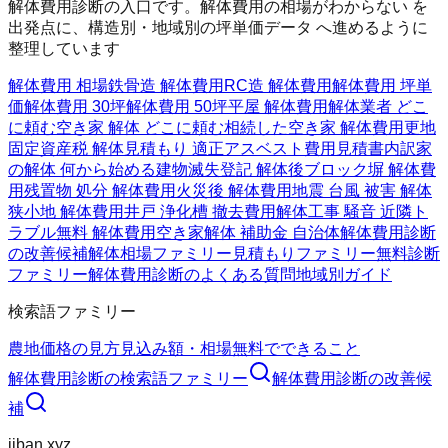
解体費用診断の入口です。解体費用の相場がわからない を
出発点に、構造別・地域別の坪単価データ へ進めるように
整理しています
解体費用 相場
鉄骨造 解体費用
RC造 解体費用
解体費用 坪単
価
解体費用 30坪
解体費用 50坪
平屋 解体費用
解体業者 どこ
に頼む
空き家 解体 どこに頼む
相続した空き家 解体費用
更地
固定資産税 解体
見積もり 適正
アスベスト費用
見積書内訳
家
の解体 何から始める
建物滅失登記 解体後
ブロック塀 解体費
用
残置物 処分 解体費用
火災後 解体費用
地震 台風 被害 解体
狭小地 解体費用
井戸 浄化槽 撤去費用
解体工事 騒音 近隣ト
ラブル
無料 解体費用
空き家解体 補助金 自治体
解体費用診断
の改善候補
解体相場ファミリー
見積もりファミリー
無料診断
ファミリー
解体費用診断のよくある質問
地域別ガイド
検索語ファミリー
農地価格の見方
見込み額・相場
無料でできること
解体費用診断
の検索語ファミリー
解体費用診断
の改善候
補
jiban.xyz