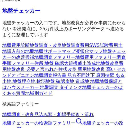
地盤チェッカー
地盤チェッカーの入口です。地盤改良が必要か事前にわから
ない を出発点に、25万件以上のボーリングデータ へ進める
ように整理しています
地盤費用診断
地盤調査・改良
地盤調査費用
SWS試験費用
土
地購入前の地盤
地盤サポートマップ
液状化マップ
地盤チェッ
カーの改善候補
地盤調査ファミリー
地盤費用ファミリー
調査
手順ファミリー
住所 地盤 確認
大規模盛土造成地
地盤改良費
用
地盤改良 必要と言われた
柱状改良 費用
地盤改良 高い セカ
ンドオピニオン
地盤調査報告書 見方
不同沈下 原因
擁壁 ある
土地 地盤
埋立地 軟弱地盤 確認
崖地 造成地 地盤
地盤保証と
は
ハウスメーカー 地盤調査 タイミング
地盤チェッカーのよ
くある質問
地域別ガイド
検索語ファミリー
地盤調査・改良
見込み額・相場
手続き・流れ
地盤チェッカー
の検索語ファミリー
地盤チェッカー
の改