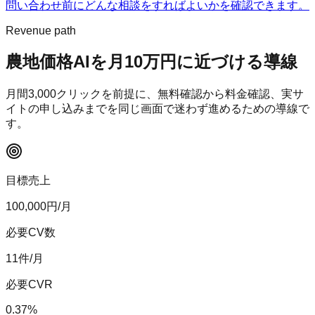
問い合わせ前にどんな相談をすればよいかを確認できます。
Revenue path
農地価格AI
を月10万円に近づける導線
月間
3,000
クリックを前提に、無料確認から料金確認、実サ
イトの申し込みまでを同じ画面で迷わず進めるための導線で
す。
目標売上
100,000
円/月
必要CV数
11
件/月
必要CVR
0.37
%