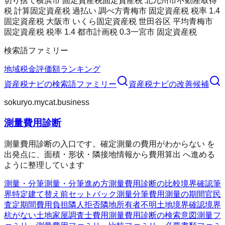
切り捨て
横浜市 固定資産税
固定資産税 北九州市
不動産取得
税 計算
固定資産税 過払い 調べ方
青梅市 固定資産税 税率 1.4
固定資産税 大阪市 いくら
固定資産税 世田谷区 平均
青梅市
固定資産税 税率 1.4 都市計画税 0.3
一宮市 固定資産税
検索語ファミリー
地域
税金
評価額
ランキング
資産税ナビ
の検索語ファミリー
資産税ナビ
の改善候補
sokuryo.mycat.business
測量費用診断
測量費用診断の入口です。確定測量の費用がわからない を
出発点に、面積・形状・隣接地情報から費用算出 へ進める
ように整理しています
測量・分筆
測量・分筆
進め方
測量費用診断の比較
境界確認
筆
界特定
建て替え前
セットバック測量
分筆費用
測量の期間
官民
査定期間
費用負担
隣人拒否
隣地所有者不明
土地境界確認
境界
杭がない
土地家屋調査士費用
測量費用診断の検索意図
測量フ