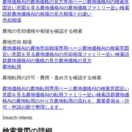
農地価格AIの農地価格の見方
専用ページ
農地価格AIの検索意
図
近い意図を見る
農地価格AIの農地価格ファミリー
近い検索
語群
農地価格AIの相場の見方
相場との違い
売却相場
農地の売却価格や相場を確認する検索
農地売却 相場
農地価格AIの農地売却相場
専用ページ
農地価格AIの検索意図
近い意図を見る
農地価格AIの売却相場ファミリー
近い検索語
群
農地価格AIの価格の見方
農地価格の見方
農地転用
農地転用の許可・費用・進め方を確認する検索
農地価格AIの農地転用
専用ページ
農地価格AIの検索意図
近い
意図を見る
農地価格AIの転用ファミリー
近い検索語群
農地価
格AIの農地転用のやり方
農地転用の流れを、農業委員会・許
可・申請の順で整理します。
Search intents
検索意図の詳細