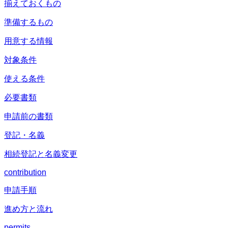
揃えておくもの
準備するもの
用意する情報
対象条件
使える条件
必要書類
申請前の書類
登記・名義
相続登記と名義変更
contribution
申請手順
進め方と流れ
permits