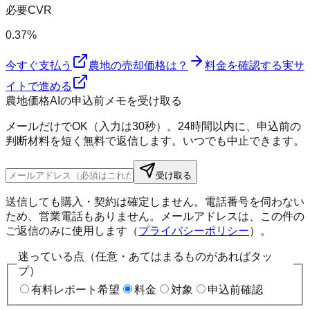
必要CVR
0.37%
今すぐ支払う
農地の売却価格は？
料金を確認する
実サ
イトで進める
農地価格AIの申込前メモを受け取る
メールだけでOK（入力は30秒）。24時間以内に、申込前の
判断材料を短く無料で返信します。いつでも中止できます。
受け取る
送信しても購入・契約は確定しません。電話番号を伺わない
ため、営業電話もありません。メールアドレスは、この件の
ご返信のみに使用します（
プライバシーポリシー
）。
迷っている点（任意・あてはまるものがあればタッ
プ）
有料レポート希望
料金
対象
申込前確認