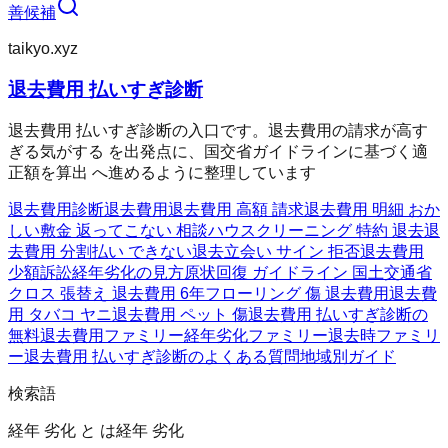
善候補
taikyo.xyz
退去費用 払いすぎ診断
退去費用 払いすぎ診断の入口です。退去費用の請求が高す
ぎる気がする を出発点に、国交省ガイドラインに基づく適
正額を算出 へ進めるように整理しています
退去費用診断
退去費用
退去費用 高額 請求
退去費用 明細 おか
しい
敷金 返ってこない 相談
ハウスクリーニング 特約 退去
退
去費用 分割払い できない
退去立会い サイン 拒否
退去費用
少額訴訟
経年劣化の見方
原状回復 ガイドライン 国土交通省
クロス 張替え 退去費用 6年
フローリング 傷 退去費用
退去費
用 タバコ ヤニ
退去費用 ペット 傷
退去費用 払いすぎ診断の
無料
退去費用ファミリー
経年劣化ファミリー
退去時ファミリ
ー
退去費用 払いすぎ診断のよくある質問
地域別ガイド
検索語
経年 劣化 と は
経年 劣化