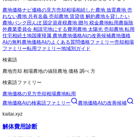
農地価格ナビ
価格の見方
売却相場
相続した農地 放置
農地 売
れない
農地 共有名義 売却
農地 賃貸借 解約
農地を貸したい
農地バンク
田んぼ 固定資産税
農地 贈与 税金
農地転用
農振除
外
農業委員会 相談
宅地にする費用
農地 太陽光 売却
農地 転用
住宅
相続土地国庫帰属 農地
農地価格AIの改善候補
農地価格
AIの無料
農地価格AIのよくある質問
価格ファミリー
売却相場
ファミリー
転用ファミリー
地域別ガイド
検索語
農地売却 相場
農地の値段
農地 価格 調べ 方
検索語ファミリー
農地価格の見方
売却相場
農地転用
農地価格AI
の検索語ファミリー
農地価格AI
の改善候補
kaitai.xyz
解体費用診断