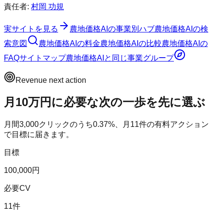
責任者:
村岡 功規
実サイトを見る
農地価格AI
の事業別ハブ
農地価格AI
の検
索意図
農地価格AI
の料金
農地価格AI
の比較
農地価格AI
の
FAQ
サイトマップ
農地価格AI
と同じ事業グループ
Revenue next action
月10万円に必要な次の一歩を先に選ぶ
月間
3,000
クリックのうち
0.37
%、月
11
件の有料アクション
で目標に届きます。
目標
100,000円
必要CV
11件