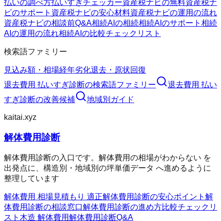
払いの調べ方
払いすぎチェッカー
資産税ナビの無料
資産税ナ
ビのサポート
資産税ナビの安心材料
資産税ナビの運用の流れ
資産税ナビの相談前Q&A
相続AIの相続
相続AIのサポート
相続
AIの運用の流れ
相続AIの比較チェックリスト
検索語ファミリー
見込み額・相場
経年劣化
退去・原状回復
退去費用 払いすぎ診断
の検索語ファミリー
退去費用 払い
すぎ診断
の改善候補
地域別ガイド
kaitai.xyz
解体費用診断
解体費用診断の入口です。解体費用の相場がわからない を
出発点に、構造別・地域別の坪単価データ へ進めるように
整理しています
解体費用 相場
見積もり 適正
解体費用診断の安心ポイント
解
体費用診断の相談窓口
解体費用診断の進め方
比較チェックリ
スト
木造 解体費用
解体費用診断Q&A