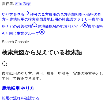
責任者:
村岡 功規
やり方を見る
許可の見方
費用の見方
売却相場へ
価格の見
方へ
農地転用の検索意図
農地転用の検索語ファミリー
農地価
格ナビの改善候補
農地価格AI
の地域別ガイド
農地価格
AI
と同じ事業グループ
Search Console
検索意図から見えている検索語
農地転用のやり方、許可、費用、申請を、実際の検索語とし
て分けて確認できます。
農地転用 やり方
転用の流れを確認する