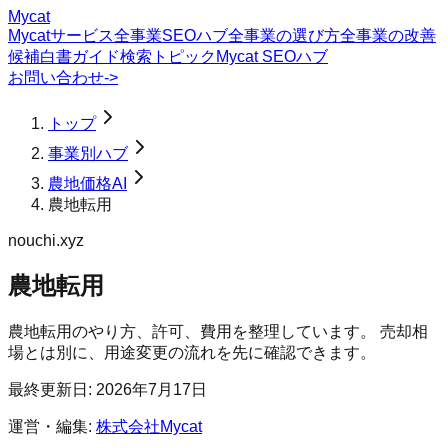
Mycat
Mycatサービス
全事業SEOハブ
全事業の選び方
全事業の改善
候補
白書
ガイド
検索トピック
Mycat SEOハブ
お問い合わせ
->
トップ
事業別ハブ
農地価格AI
農地転用
nouchi.xyz
農地転用
農地転用のやり方、許可、費用を整理しています。 売却相
場とは別に、用途変更の流れを先に確認できます。
最終更新日:
2026年7月17日
運営・編集:
株式会社Mycat