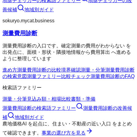
地盤チェッカー
の検索語ファミリー
地盤チェッカー
の改
善候補
地域別ガイド
sokuryo.mycat.business
測量費用診断
測量費用診断の入口です。確定測量の費用がわからない を
出発点に、面積・形状・隣接地情報から費用算出 へ進める
ように整理しています
進め方
測量費用診断の比較
境界確認
測量・分筆
測量費用診断
の検索意図
測量ファミリー
比較チェック
測量費用診断のFAQ
検索語ファミリー
測量・分筆
見込み額・相場
比較
書類・準備
測量費用診断
の検索語ファミリー
測量費用診断
の改善候
補
地域別ガイド
農地価格AI
を起点に、
住まい・不動産の近い入口
をまとめ
て確認できます。
事業の選び方を見る