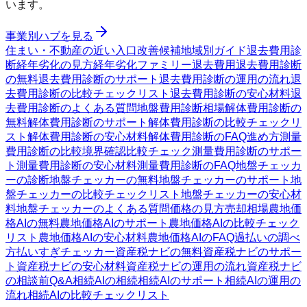
います。
事業別ハブを見る
住まい・不動産の近い入口
改善候補
地域別ガイド
退去費用診
断
経年劣化の見方
経年劣化ファミリー
退去費用
退去費用診断
の無料
退去費用診断のサポート
退去費用診断の運用の流れ
退
去費用診断の比較チェックリスト
退去費用診断の安心材料
退
去費用診断のよくある質問
地盤費用診断
相場
解体費用診断の
無料
解体費用診断のサポート
解体費用診断の比較チェックリ
スト
解体費用診断の安心材料
解体費用診断のFAQ
進め方
測量
費用診断の比較
境界確認
比較チェック
測量費用診断のサポー
ト
測量費用診断の安心材料
測量費用診断のFAQ
地盤チェッカ
ーの診断
地盤チェッカーの無料
地盤チェッカーのサポート
地
盤チェッカーの比較チェックリスト
地盤チェッカーの安心材
料
地盤チェッカーのよくある質問
価格の見方
売却相場
農地価
格AIの無料
農地価格AIのサポート
農地価格AIの比較チェック
リスト
農地価格AIの安心材料
農地価格AIのFAQ
過払いの調べ
方
払いすぎチェッカー
資産税ナビの無料
資産税ナビのサポー
ト
資産税ナビの安心材料
資産税ナビの運用の流れ
資産税ナビ
の相談前Q&A
相続AIの相続
相続AIのサポート
相続AIの運用の
流れ
相続AIの比較チェックリスト