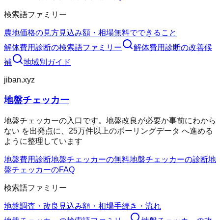
検索語ファミリー
農地価格の見方
見込み額・相場
無料でできること
解体費用診断
の検索語ファミリー
解体費用診断
の改善候
補
地域別ガイド
jiban.xyz
地盤チェッカー
地盤チェッカーの入口です。地盤改良が必要か事前にわから
ない を出発点に、25万件以上のボーリングデータ へ進める
ように整理しています
地盤費用診断
地盤チェッカーの無料
地盤チェッカーの診断
地
盤チェッカーのFAQ
検索語ファミリー
地盤調査・改良
見込み額・相場
手続き・流れ