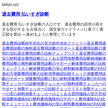
taikyo.xyz
退去費用 払いすぎ診断
退去費用 払いすぎ診断の入口です。退去費用の請求が高す
ぎる気がする を出発点に、国交省ガイドラインに基づく適
正額を算出 へ進めるように整理しています
退去費用診断
経年劣化の見方
経年劣化ファミリー
退去費用
退
去費用診断の無料
退去費用診断のサポート
退去費用診断の運
用の流れ
退去費用診断の比較チェックリスト
退去費用診断の
安心材料
退去費用診断のよくある質問
地盤費用診断
相場
解体
費用診断の無料
解体費用診断のサポート
解体費用診断の比較
チェックリスト
解体費用診断の安心材料
解体費用診断のFAQ
進め方
測量費用診断の比較
境界確認
比較チェック
測量費用診
断のサポート
測量費用診断の安心材料
測量費用診断のFAQ
地
盤チェッカーの診断
地盤チェッカーの無料
地盤チェッカーの
サポート
地盤チェッカーの比較チェックリスト
地盤チェッカ
ーの安心材料
地盤チェッカーのよくある質問
価格の見方
売却
相場
農地価格AIの無料
農地価格AIのサポート
農地価格AIの比
較チェックリスト
農地価格AIの安心材料
農地価格AIのFAQ
過