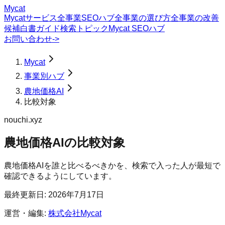
Mycat
Mycatサービス
全事業SEOハブ
全事業の選び方
全事業の改善
候補
白書
ガイド
検索トピック
Mycat SEOハブ
お問い合わせ
->
Mycat
事業別ハブ
農地価格AI
比較対象
nouchi.xyz
農地価格AI
の
比較対象
農地価格AIを誰と比べるべきかを、検索で入った人が最短で
確認できるようにしています。
最終更新日:
2026年7月17日
運営・編集:
株式会社Mycat