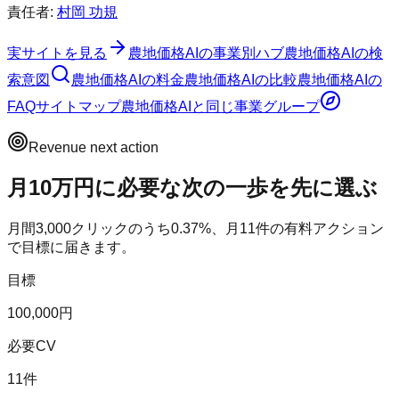
責任者:
村岡 功規
実サイトを見る
農地価格AI
の事業別ハブ
農地価格AI
の検
索意図
農地価格AI
の料金
農地価格AI
の比較
農地価格AI
の
FAQ
サイトマップ
農地価格AI
と同じ事業グループ
Revenue next action
月10万円に必要な次の一歩を先に選ぶ
月間
3,000
クリックのうち
0.37
%、月
11
件の有料アクション
で目標に届きます。
目標
100,000円
必要CV
11件