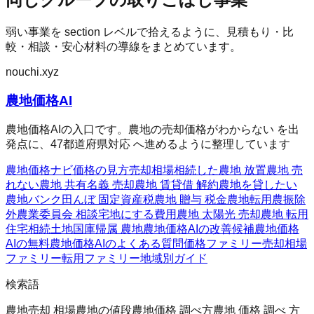
弱い事業を section レベルで拾えるように、見積もり・比
較・相談・安心材料の導線をまとめています。
nouchi.xyz
農地価格AI
農地価格AIの入口です。農地の売却価格がわからない を出
発点に、47都道府県対応 へ進めるように整理しています
農地価格ナビ
価格の見方
売却相場
相続した農地 放置
農地 売
れない
農地 共有名義 売却
農地 賃貸借 解約
農地を貸したい
農地バンク
田んぼ 固定資産税
農地 贈与 税金
農地転用
農振除
外
農業委員会 相談
宅地にする費用
農地 太陽光 売却
農地 転用
住宅
相続土地国庫帰属 農地
農地価格AIの改善候補
農地価格
AIの無料
農地価格AIのよくある質問
価格ファミリー
売却相場
ファミリー
転用ファミリー
地域別ガイド
検索語
農地売却 相場
農地の値段
農地価格 調べ方
農地 価格 調べ 方