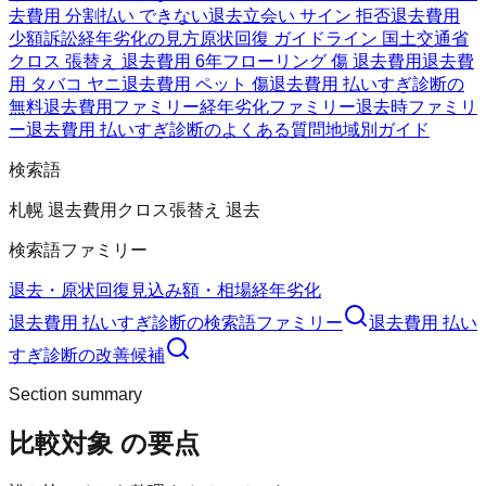
去費用 分割払い できない
退去立会い サイン 拒否
退去費用
少額訴訟
経年劣化の見方
原状回復 ガイドライン 国土交通省
クロス 張替え 退去費用 6年
フローリング 傷 退去費用
退去費
用 タバコ ヤニ
退去費用 ペット 傷
退去費用 払いすぎ診断の
無料
退去費用ファミリー
経年劣化ファミリー
退去時ファミリ
ー
退去費用 払いすぎ診断のよくある質問
地域別ガイド
検索語
札幌 退去費用
クロス張替え 退去
検索語ファミリー
退去・原状回復
見込み額・相場
経年劣化
退去費用 払いすぎ診断
の検索語ファミリー
退去費用 払い
すぎ診断
の改善候補
Section summary
比較対象
の要点