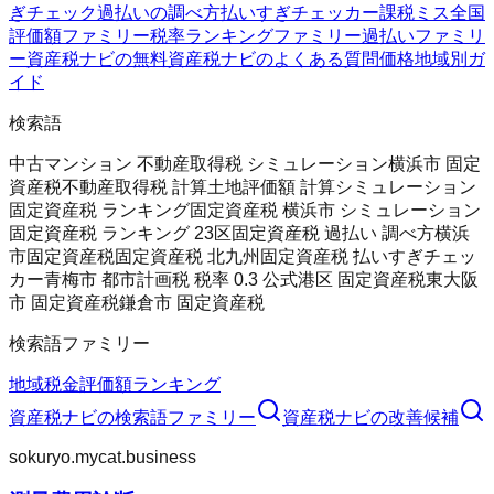
ぎチェック
過払いの調べ方
払いすぎチェッカー
課税ミス全国
評価額ファミリー
税率ランキングファミリー
過払いファミリ
ー
資産税ナビの無料
資産税ナビのよくある質問
価格
地域別ガ
イド
検索語
中古マンション 不動産取得税 シミュレーション
横浜市 固定
資産税
不動産取得税 計算
土地評価額 計算シミュレーション
固定資産税 ランキング
固定資産税 横浜市 シミュレーション
固定資産税 ランキング 23区
固定資産税 過払い 調べ方
横浜
市固定資産税
固定資産税 北九州
固定資産税 払いすぎチェッ
カー
青梅市 都市計画税 税率 0.3 公式
港区 固定資産税
東大阪
市 固定資産税
鎌倉市 固定資産税
検索語ファミリー
地域
税金
評価額
ランキング
資産税ナビ
の検索語ファミリー
資産税ナビ
の改善候補
sokuryo.mycat.business