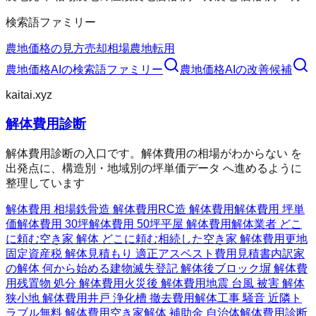
検索語ファミリー
農地価格の見方
売却相場
農地転用
農地価格AI
の検索語ファミリー
農地価格AI
の改善候補
kaitai.xyz
解体費用診断
解体費用診断の入口です。解体費用の相場がわからない を
出発点に、構造別・地域別の坪単価データ へ進めるように
整理しています
解体費用 相場
鉄骨造 解体費用
RC造 解体費用
解体費用 坪単
価
解体費用 30坪
解体費用 50坪
平屋 解体費用
解体業者 どこ
に頼む
空き家 解体 どこに頼む
相続した空き家 解体費用
更地
固定資産税 解体
見積もり 適正
アスベスト費用
見積書内訳
家
の解体 何から始める
建物滅失登記 解体後
ブロック塀 解体費
用
残置物 処分 解体費用
火災後 解体費用
地震 台風 被害 解体
狭小地 解体費用
井戸 浄化槽 撤去費用
解体工事 騒音 近隣ト
ラブル
無料 解体費用
空き家解体 補助金 自治体
解体費用診断