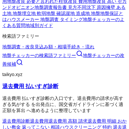
用
地盤改良 必要と言われた
柱状改良 費用
地盤改良 高い セカ
ンドオピニオン
地盤調査報告書 見方
不同沈下 原因
擁壁 ある
土地 地盤
埋立地 軟弱地盤 確認
崖地 造成地 地盤
地盤保証と
は
ハウスメーカー 地盤調査 タイミング
地盤チェッカーのよ
くある質問
地域別ガイド
検索語ファミリー
地盤調査・改良
見込み額・相場
手続き・流れ
地盤チェッカー
の検索語ファミリー
地盤チェッカー
の改
善候補
taikyo.xyz
退去費用 払いすぎ診断
退去費用 払いすぎ診断の入口です。退去費用の請求が高す
ぎる気がする を出発点に、国交省ガイドラインに基づく適
正額を算出 へ進めるように整理しています
退去費用診断
退去費用
退去費用 高額 請求
退去費用 明細 おか
しい
敷金 返ってこない 相談
ハウスクリーニング 特約 退去
退