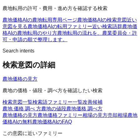
農地転用の許可・費用・進め方を確認する検索
農地価格AIの農地転用
専用ページ
農地価格AIの検索意図
近い
意図を見る
農地価格AIの転用ファミリー
近い検索語群
農地価
格AIの農地転用のやり方
農地転用の流れを、農業委員会・許
可・申請の順で整理します。
Search intents
検索意図の詳細
農地価格の見方
農地の価格・値段・調べ方を確認したい検索
検索意図一覧
検索語ファミリー一覧
改善候補
農地 価格 調べ 方
農地の値段
農地価格 調べ方
農地価格の見方
農地価格ファミリー
相場の見方
売却相場
農地
価格AIの無料
農地価格AIのFAQ
この意図に近いファミリー