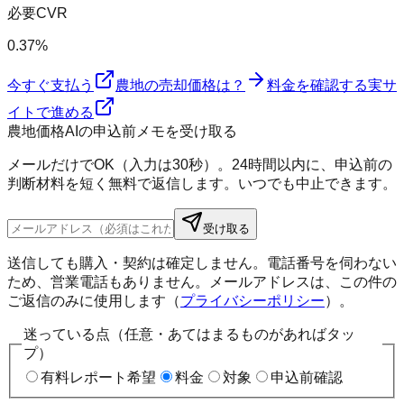
必要CVR
0.37%
今すぐ支払う
農地の売却価格は？
料金を確認する
実サ
イトで進める
農地価格AIの申込前メモを受け取る
メールだけでOK（入力は30秒）。24時間以内に、申込前の
判断材料を短く無料で返信します。いつでも中止できます。
受け取る
送信しても購入・契約は確定しません。電話番号を伺わない
ため、営業電話もありません。メールアドレスは、この件の
ご返信のみに使用します（
プライバシーポリシー
）。
迷っている点（任意・あてはまるものがあればタッ
プ）
有料レポート希望
料金
対象
申込前確認