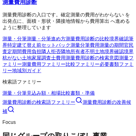
測量費用診断
測量費用診断の入口です。確定測量の費用がわからない を
出発点に、面積・形状・隣接地情報から費用算出 へ進める
ように整理しています
測量・分筆
測量・分筆
進め方
測量費用診断の比較
境界確認
筆
界特定
建て替え前
セットバック測量
分筆費用
測量の期間
官民
査定期間
費用負担
隣人拒否
隣地所有者不明
土地境界確認
境界
杭がない
土地家屋調査士費用
測量費用診断の検索意図
測量フ
ァミリー
測量費用ファミリー
比較ファミリー
必要書類ファミ
リー
地域別ガイド
検索語ファミリー
測量・分筆
見込み額・相場
比較
書類・準備
測量費用診断
の検索語ファミリー
測量費用診断
の改善候
補
Focus
同じグループの取りこぼし事業