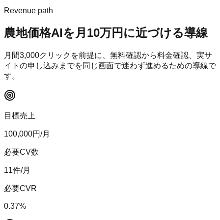
Revenue path
農地価格AI
を月10万円に近づける導線
月間
3,000
クリックを前提に、無料確認から料金確認、実サ
イトの申し込みまでを同じ画面で迷わず進めるための導線で
す。
目標売上
100,000
円/月
必要CV数
11
件/月
必要CVR
0.37
%