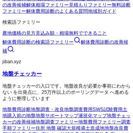
の改善候補
解体相場ファミリー
見積もりファミリー
無料診断
ファミリー
解体費用診断のよくある質問
地域別ガイド
検索語ファミリー
農地価格の見方
見込み額・相場
無料でできること
解体費用診断
の検索語ファミリー
解体費用診断
の改善候
補
jiban.xyz
地盤チェッカー
地盤チェッカーの入口です。地盤改良が必要か事前にわから
ない を出発点に、25万件以上のボーリングデータ へ進める
ように整理しています
地盤費用診断
地盤調査・改良
地盤調査費用
SWS試験費用
土
地購入前の地盤
地盤サポートマップ
液状化マップ
地盤チェッ
カーの改善候補
地盤調査ファミリー
地盤費用ファミリー
調査
手順ファミリー
住所 地盤 確認
大規模盛土造成地
地盤改良費