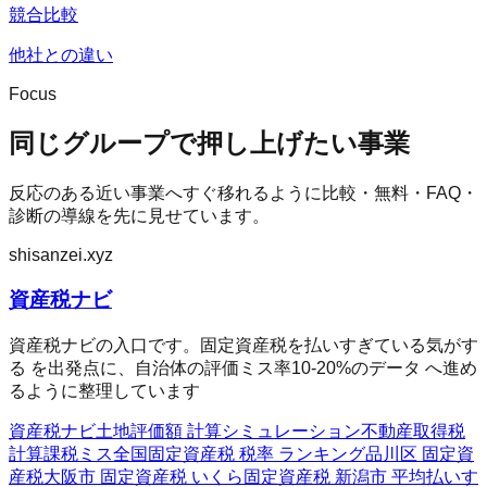
競合比較
他社との違い
Focus
同じグループで押し上げたい事業
反応のある近い事業へすぐ移れるように比較・無料・FAQ・
診断の導線を先に見せています。
shisanzei.xyz
資産税ナビ
資産税ナビの入口です。固定資産税を払いすぎている気がす
る を出発点に、自治体の評価ミス率10-20%のデータ へ進め
るように整理しています
資産税ナビ
土地評価額 計算シミュレーション
不動産取得税
計算
課税ミス全国
固定資産税 税率 ランキング
品川区 固定資
産税
大阪市 固定資産税 いくら
固定資産税 新潟市 平均
払いす