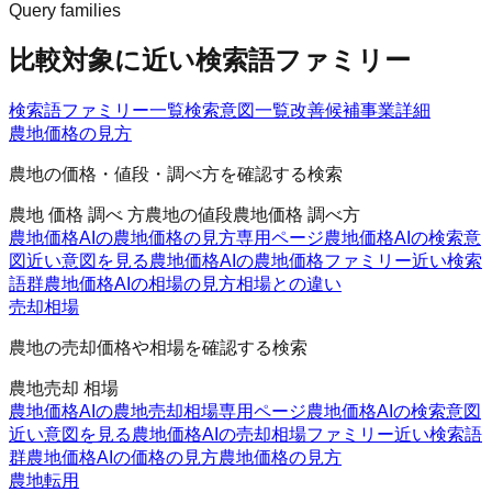
Query families
比較対象に近い検索語ファミリー
検索語ファミリー一覧
検索意図一覧
改善候補
事業詳細
農地価格の見方
農地の価格・値段・調べ方を確認する検索
農地 価格 調べ 方
農地の値段
農地価格 調べ方
農地価格AIの農地価格の見方
専用ページ
農地価格AIの検索意
図
近い意図を見る
農地価格AIの農地価格ファミリー
近い検索
語群
農地価格AIの相場の見方
相場との違い
売却相場
農地の売却価格や相場を確認する検索
農地売却 相場
農地価格AIの農地売却相場
専用ページ
農地価格AIの検索意図
近い意図を見る
農地価格AIの売却相場ファミリー
近い検索語
群
農地価格AIの価格の見方
農地価格の見方
農地転用