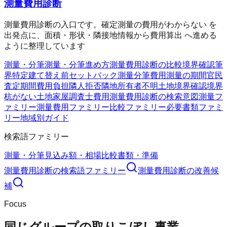
測量費用診断
測量費用診断の入口です。確定測量の費用がわからない を
出発点に、面積・形状・隣接地情報から費用算出 へ進める
ように整理しています
測量・分筆
測量・分筆
進め方
測量費用診断の比較
境界確認
筆
界特定
建て替え前
セットバック測量
分筆費用
測量の期間
官民
査定期間
費用負担
隣人拒否
隣地所有者不明
土地境界確認
境界
杭がない
土地家屋調査士費用
測量費用診断の検索意図
測量フ
ァミリー
測量費用ファミリー
比較ファミリー
必要書類ファミ
リー
地域別ガイド
検索語ファミリー
測量・分筆
見込み額・相場
比較
書類・準備
測量費用診断
の検索語ファミリー
測量費用診断
の改善候
補
Focus
同じグループの取りこぼし事業