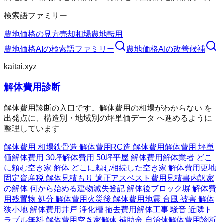
検索語ファミリー
農地価格の見方
売却相場
農地転用
農地価格AI
の検索語ファミリー
農地価格AI
の改善候補
kaitai.xyz
解体費用診断
解体費用診断の入口です。解体費用の相場がわからない を
出発点に、構造別・地域別の坪単価データ へ進めるように
整理しています
解体費用 相場
鉄骨造 解体費用
RC造 解体費用
解体費用 坪単
価
解体費用 30坪
解体費用 50坪
平屋 解体費用
解体業者 どこ
に頼む
空き家 解体 どこに頼む
相続した空き家 解体費用
更地
固定資産税 解体
見積もり 適正
アスベスト費用
見積書内訳
家
の解体 何から始める
建物滅失登記 解体後
ブロック塀 解体費
用
残置物 処分 解体費用
火災後 解体費用
地震 台風 被害 解体
狭小地 解体費用
井戸 浄化槽 撤去費用
解体工事 騒音 近隣ト
ラブル
無料 解体費用
空き家解体 補助金 自治体
解体費用診断