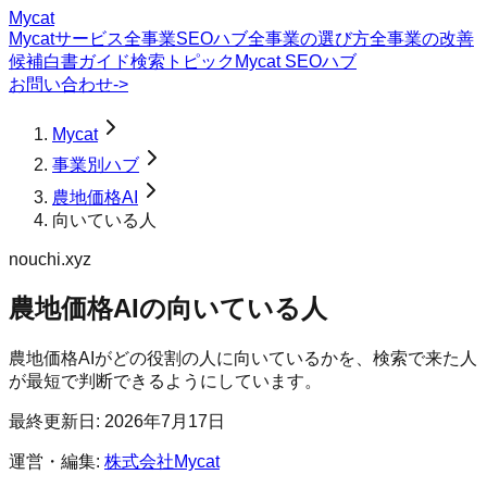
Mycat
Mycatサービス
全事業SEOハブ
全事業の選び方
全事業の改善
候補
白書
ガイド
検索トピック
Mycat SEOハブ
お問い合わせ
->
Mycat
事業別ハブ
農地価格AI
向いている人
nouchi.xyz
農地価格AI
の
向いている人
農地価格AIがどの役割の人に向いているかを、検索で来た人
が最短で判断できるようにしています。
最終更新日:
2026年7月17日
運営・編集:
株式会社Mycat