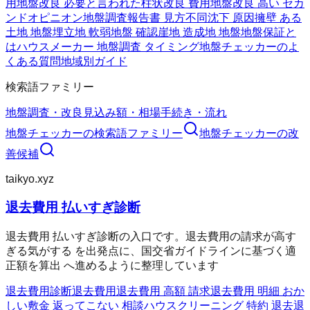
用
地盤改良 必要と言われた
柱状改良 費用
地盤改良 高い セカ
ンドオピニオン
地盤調査報告書 見方
不同沈下 原因
擁壁 ある
土地 地盤
埋立地 軟弱地盤 確認
崖地 造成地 地盤
地盤保証と
は
ハウスメーカー 地盤調査 タイミング
地盤チェッカーのよ
くある質問
地域別ガイド
検索語ファミリー
地盤調査・改良
見込み額・相場
手続き・流れ
地盤チェッカー
の検索語ファミリー
地盤チェッカー
の改
善候補
taikyo.xyz
退去費用 払いすぎ診断
退去費用 払いすぎ診断の入口です。退去費用の請求が高す
ぎる気がする を出発点に、国交省ガイドラインに基づく適
正額を算出 へ進めるように整理しています
退去費用診断
退去費用
退去費用 高額 請求
退去費用 明細 おか
しい
敷金 返ってこない 相談
ハウスクリーニング 特約 退去
退