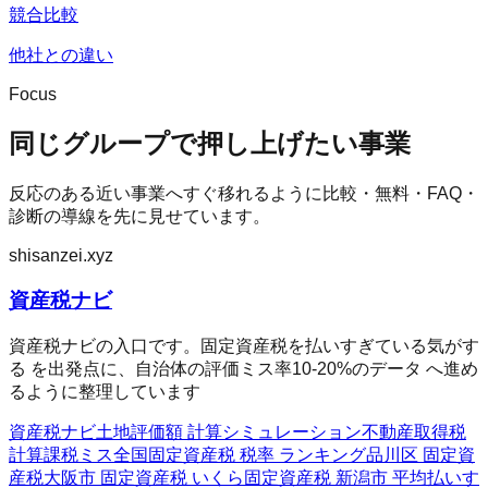
競合比較
他社との違い
Focus
同じグループで押し上げたい事業
反応のある近い事業へすぐ移れるように比較・無料・FAQ・
診断の導線を先に見せています。
shisanzei.xyz
資産税ナビ
資産税ナビの入口です。固定資産税を払いすぎている気がす
る を出発点に、自治体の評価ミス率10-20%のデータ へ進め
るように整理しています
資産税ナビ
土地評価額 計算シミュレーション
不動産取得税
計算
課税ミス全国
固定資産税 税率 ランキング
品川区 固定資
産税
大阪市 固定資産税 いくら
固定資産税 新潟市 平均
払いす