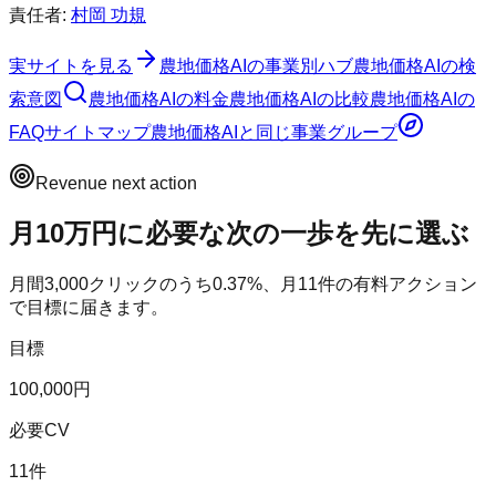
責任者:
村岡 功規
実サイトを見る
農地価格AI
の事業別ハブ
農地価格AI
の検
索意図
農地価格AI
の料金
農地価格AI
の比較
農地価格AI
の
FAQ
サイトマップ
農地価格AI
と同じ事業グループ
Revenue next action
月10万円に必要な次の一歩を先に選ぶ
月間
3,000
クリックのうち
0.37
%、月
11
件の有料アクション
で目標に届きます。
目標
100,000円
必要CV
11件