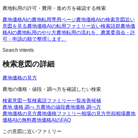
農地転用の許可・費用・進め方を確認する検索
農地価格AIの農地転用
専用ページ
農地価格AIの検索意図
近い
意図を見る
農地価格AIの転用ファミリー
近い検索語群
農地価
格AIの農地転用のやり方
農地転用の流れを、農業委員会・許
可・申請の順で整理します。
Search intents
検索意図の詳細
農地価格の見方
農地の価格・値段・調べ方を確認したい検索
検索意図一覧
検索語ファミリー一覧
改善候補
農地 価格 調べ 方
農地の値段
農地価格 調べ方
農地価格の見方
農地価格ファミリー
相場の見方
売却相場
農地
価格AIの無料
農地価格AIのFAQ
この意図に近いファミリー