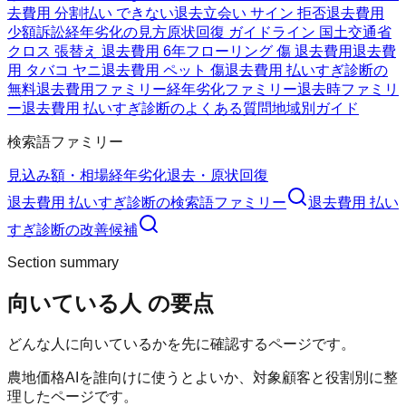
去費用 分割払い できない
退去立会い サイン 拒否
退去費用
少額訴訟
経年劣化の見方
原状回復 ガイドライン 国土交通省
クロス 張替え 退去費用 6年
フローリング 傷 退去費用
退去費
用 タバコ ヤニ
退去費用 ペット 傷
退去費用 払いすぎ診断の
無料
退去費用ファミリー
経年劣化ファミリー
退去時ファミリ
ー
退去費用 払いすぎ診断のよくある質問
地域別ガイド
検索語ファミリー
見込み額・相場
経年劣化
退去・原状回復
退去費用 払いすぎ診断
の検索語ファミリー
退去費用 払い
すぎ診断
の改善候補
Section summary
向いている人
の要点
どんな人に向いているかを先に確認するページです。
農地価格AIを誰向けに使うとよいか、対象顧客と役割別に整
理したページです。