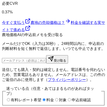
必要CVR
0.37%
今すぐ支払う
農地の売却価格は？
料金を確認する
実サ
イトで進める
農地価格AIの申込前メモを受け取る
メールだけでOK（入力は30秒）。24時間以内に、申込前の
判断材料を短く無料で返信します。いつでも中止できます。
受け取る
送信しても購入・契約は確定しません。電話番号を伺わない
ため、営業電話もありません。メールアドレスは、この件の
ご返信のみに使用します（
プライバシーポリシー
）。
迷っている点（任意・あてはまるものがあればタッ
プ）
有料レポート希望
料金
対象
申込前確認