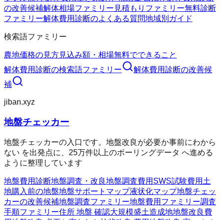
の改善候補
解体相場ファミリー
見積もりファミリー
無料診断
ファミリー
解体費用診断のよくある質問
地域別ガイド
検索語ファミリー
農地価格の見方
見込み額・相場
無料でできること
解体費用診断
の検索語ファミリー
解体費用診断
の改善候
補
jiban.xyz
地盤チェッカー
地盤チェッカーの入口です。地盤改良が必要か事前にわから
ない を出発点に、25万件以上のボーリングデータ へ進める
ように整理しています
地盤費用診断
地盤調査・改良
地盤調査費用
SWS試験費用
土
地購入前の地盤
地盤サポートマップ
液状化マップ
地盤チェッ
カーの改善候補
地盤調査ファミリー
地盤費用ファミリー
調査
手順ファミリー
住所 地盤 確認
大規模盛土造成地
地盤改良費