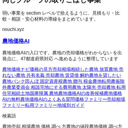
弱い事業を section レベルで拾えるように、見積もり・比
較・相談・安心材料の導線をまとめています。
nouchi.xyz
農地価格AI
農地価格AIの入口です。農地の売却価格がわからない を出
発点に、47都道府県対応 へ進めるように整理しています
農地価格ナビ
価格の見方
売却相場
相続した農地 放置
農地 売
れない
農地 共有名義 売却
農地 賃貸借 解約
農地を貸したい
農地バンク
田んぼ 固定資産税
農地 贈与 税金
農地転用
農振除
外
農業委員会 相談
宅地にする費用
農地 太陽光 売却
農地 転用
住宅
相続土地国庫帰属 農地
農地価格AIの改善候補
農地価格
AIの無料
農地価格AIのよくある質問
価格ファミリー
売却相場
ファミリー
転用ファミリー
地域別ガイド
検索語
農地売却 相場
農地 価格 調べ 方
農地の値段
農地価格 調べ方