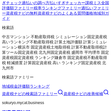
ぎチェック
過払いの調べ方
払いすぎチェッカー
課税ミス全国
評価額ファミリー
税率ランキングファミリー
過払いファミリ
ー
資産税ナビの無料
資産税ナビのよくある質問
価格
地域別ガ
イド
検索語
中古マンション 不動産取得税 シミュレーション
固定資産税
高いランキング
不動産取得税 計算
土地評価額 計算シミュレ
ーション
横浜市 固定資産税
土地取得税 計算
不動産取得税計
算ツール
固定資産税 北九州
固定資産税 盛岡市 平均
堺市 固定
資産税
固定資産税 ランキング
鎌倉市 固定資産税
不動産取得
税 軽減措置 計算
固定資産税 高い ランキング
固定資産税 北
九州市
検索語ファミリー
地域
税金
評価額
ランキング
資産税ナビ
の検索語ファミリー
資産税ナビ
の改善候補
sokuryo.mycat.business