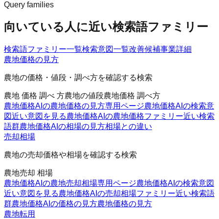
Query families
向いている人に近い検索語ファミリー
検索語ファミリー一覧
検索意図一覧
改善候補
事業詳細
農地価格の見方
農地の価格・値段・調べ方を確認する検索
農地 価格 調べ 方
農地の値段
農地価格 調べ方
農地価格AIの農地価格の見方
専用ページ
農地価格AIの検索意
図
近い意図を見る
農地価格AIの農地価格ファミリー
近い検索
語群
農地価格AIの相場の見方
相場との違い
売却相場
農地の売却価格や相場を確認する検索
農地売却 相場
農地価格AIの農地売却相場
専用ページ
農地価格AIの検索意図
近い意図を見る
農地価格AIの売却相場ファミリー
近い検索語
群
農地価格AIの価格の見方
農地価格の見方
農地転用